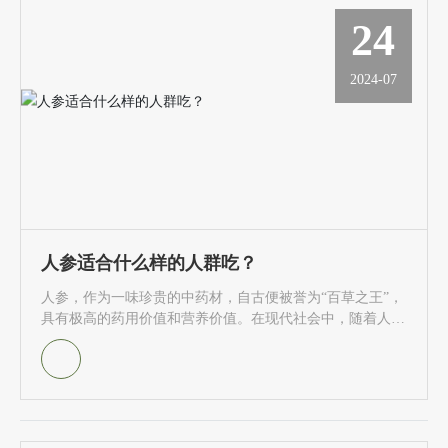
24
联系我们
2024-07
人参适合什么样的人群吃？
人参，作为一味珍贵的中药材，自古便被誉为“百草之王”，
具有极高的药用价值和营养价值。在现代社会中，随着人们
生活水平的提高和对健康的重视，越来越多的人开始关注人
参的食用与保健作用。那么，人参究竟适合什么样的人群食
用呢？本文将从多个角度进行探讨。