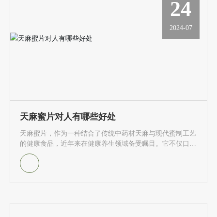
24
产品中心
2024-07
保鲜人参
人参蜜片
天麻蜜片
东北特产
天麻蜜片对人有哪些好处
新闻中心
天麻蜜片，作为一种结合了传统中药材天麻与现代蜜制工艺
的健康食品，近年来在健康养生领域备受瞩目。它不仅口感
公司新闻
独特，而且对人体健康具有多种益处。本文将从多个角度详
细阐述天麻蜜片对人体的好处。
行业动态
在线留言