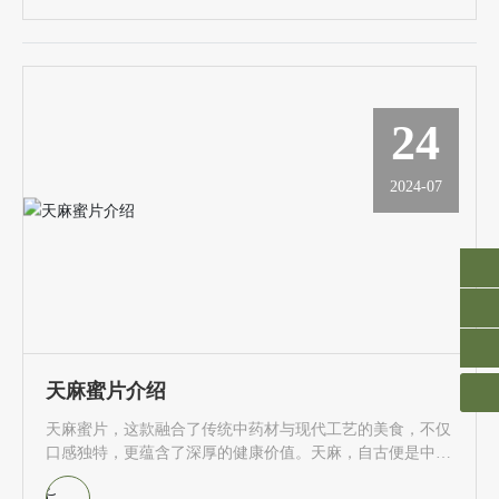
24
2024-07
18686643331
77458079@qq.com
天麻蜜片介绍
天麻蜜片，这款融合了传统中药材与现代工艺的美食，不仅
口感独特，更蕴含了深厚的健康价值。天麻，自古便是中医
推崇的珍贵药材，具有平肝息风、祛风止痛的功效。而蜂