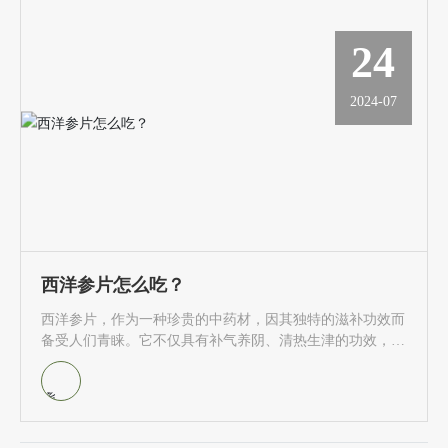
24
2024-07
西洋参片怎么吃？
西洋参片，作为一种珍贵的中药材，因其独特的滋补功效而
备受人们青睐。它不仅具有补气养阴、清热生津的功效，还
能增强人体免疫力，提高身体抵抗力。然而，对于西洋参片
的食用方法，很多人可能并不了解。本文将详细介绍西洋参
片的多种食用方法，帮助大家更好地享受西洋参带来的健康
益处。